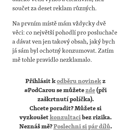
součet za deset reklam různých.
Na prvním místě mám vždycky dvě
věci: co největší pohodlí pro posluchače
a dávat ven jen takový obsah, jaký bych
já sám byl ochotný konzumovat. Zatím
mě tohle pravidlo nezklamalo.
Přihlásit k
odběru novinek
z
#PodCarou se můžete
zde
(při
zaškrtnutí políčka).
Chcete poradit? Můžete si
vyzkoušet
konzultaci
bez rizika.
Neznáš mě?
Poslechni si pár dílů
.