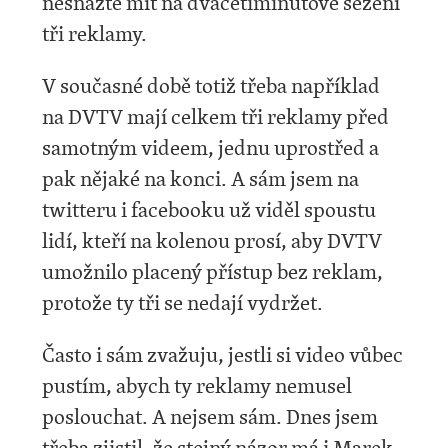
nesnažte mít na dvacetiminutové sezení
tři reklamy.
V současné době totiž třeba například
na DVTV mají celkem tři reklamy před
samotným videem, jednu uprostřed a
pak nějaké na konci. A sám jsem na
twitteru i facebooku už viděl spoustu
lidí, kteří na kolenou prosí, aby DVTV
umožnilo placený přístup bez reklam,
protože ty tři se nedají vydržet.
Často i sám zvažuju, jestli si video vůbec
pustím, abych ty reklamy nemusel
poslouchat. A nejsem sám. Dnes jsem
třeba zjistil, že stejný názor má i Marek